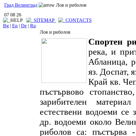
Град Велинград
Лов и риболов
07 08 26
Bg
|
En
|
De
|
Ru
Лов и риболов
Спортен р
река, и пр
Абланица, р
яз. Доспат, я
Край кв. Че
пъстървово стопанство
зарибителен материа
естествени водоеми се з
др. водоеми около Вели
риболов са: пъстърва -