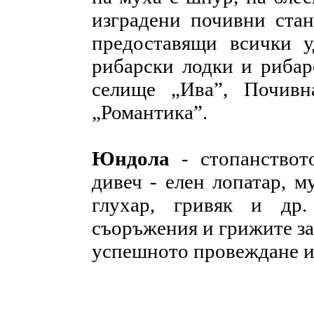
изградени почивни стан
предоставящи всички у
рибарски лодки и риба
селище „Ива”, Почивн
„Романтика”.
Юндола
- стопанствот
дивеч - елен лопатар, м
глухар, гривяк и др.
съоръжения и грижите за
успешното провеждане и
НИТ Нови Интрернет Технологии. © 2003 - 2023