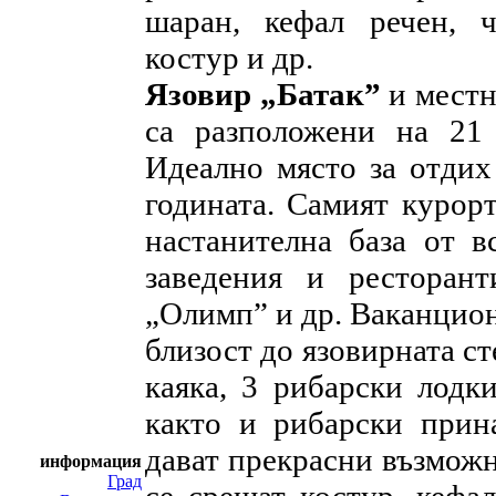
шаран, кефал речен, ч
костур и др.
Язовир „Батак”
и местн
са разположени на 21
Идеално място за отдих
годината. Самият курорт
настанителна база от в
заведения и ресторан
„Олимп” и др. Ваканцио
близост до язовирната ст
каяка, 3 рибарски лодк
както и рибарски прин
дават прекрасни възможн
информация
Град