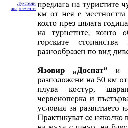
предлага на туристите ч
Луксозни
апартаменти
км от нея е местността
която през цялата годин
на туристите, които о
горските стопанства
разнообразен по вид див
Язовир „Доспат”
и г
разположени на 50 км от
плува костур, шаран
червеноперка и пъстърв
условия за развитието 
Практикуват се няколко в
на муха с шнур, на блес