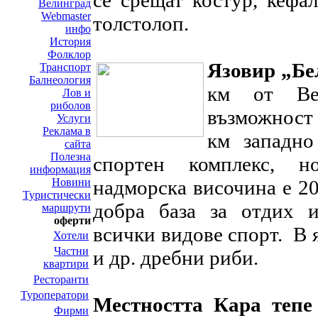
се срещат костур, кефал
Велинград
Webmaster
толстолоп.
инфо
История
Фолклор
Язовир „Бе
Транспорт
Балнеология
км от Вел
Лов и
риболов
възможност 
Услуги
Реклама в
км западно
сайта
Полезна
спортен комплекс, н
информация
Новини
надморска височина е 2
Туристически
добра база за отдих 
маршрути
оферти
всички видове спорт. В 
Хотели
Частни
и др. дребни риби.
квартири
Ресторанти
Туроператори
Местността Кара тепе
Фирми