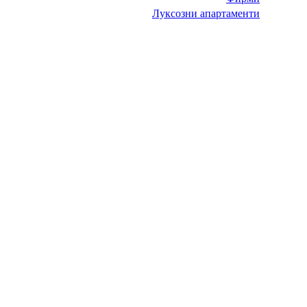
Луксозни апартаменти
НИТ Нови Интрернет Технологии. © 2003 - 2023