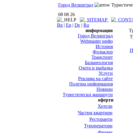
Город Велинград
Туристиче
08 08 26
Bg
|
En
|
De
|
Ru
информация
Т
Город Велинград
Т
Webmaster инфо
История
П
Фольклор
Транспорт
Бальнеология
Охота и рыбалка
Услуги
Реклама на сайте
Полезна информация
Новини
Туристически маршрути
оферти
Хотели
Частни квартири
Ресторанти
Туроператори
Фирми