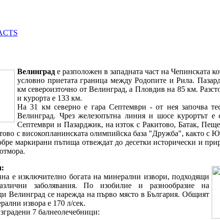
Велинград
е разположен в западната част на Чепинската ко
условно приетата граница между Родопите и Рила. Пазар
км североизточно от Велинград, а Пловдив на 85 км. Разс
и курорта е 133 км.
На 31 км северно е гара Септември - от нея започва те
Велинград. Чрез железопътна линия и шосе курортът е с
Септември и Пазарджик, на изток с Ракитово, Батак, Пеще
ово с високопланинската олимпийска база "Дружба", както с Юн
обре маркирани пътища отвеждат до десетки исторически и при
 отмора.
:
на е изключително богата на минерални извори, подходящи
азлични заболявания. По изобилие и разнообразие на
ди Велинград се нарежда на първо място в България. Общият
рални извора е 170 л/сек.
изградени 7 балнеолечебници: