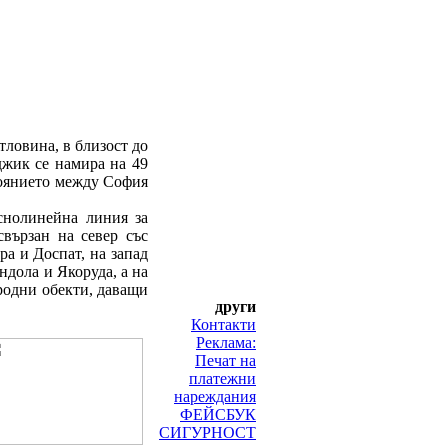
тловина, в близост до
джик се намира на 49
тоянието между София
снолинейна линия за
вързан на север със
ра и Доспат, на запад
дола и Якоруда, а на
родни обекти, даващи
други
Контакти
Реклама:
Печат на
платежни
нареждания
ФЕЙСБУК
СИГУРНОСТ