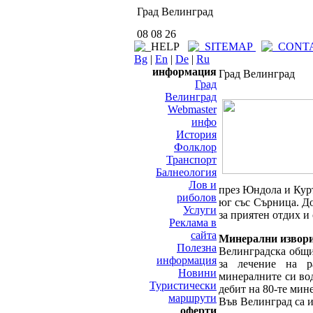
Град Велинград
08 08 26
Bg
|
En
|
De
|
Ru
информация
Град Велинград
Град
Велинград
Webmaster
инфо
История
Фолклор
Транспорт
Балнеология
Лов и
през Юндола и Курт
риболов
юг със Сърница. Д
Услуги
за приятен отдих и
Реклама в
сайта
Минерални извори
Полезна
Велинградска общи
информация
за лечение на р
Новини
минералните си во
Туристически
дебит на 80-те мине
маршрути
Във Велинград са 
оферти