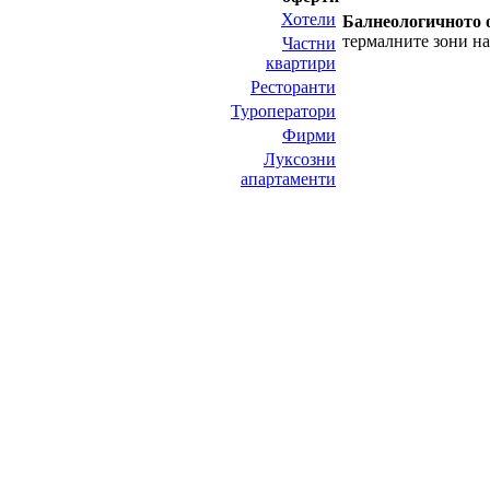
Хотели
Балнеологичното 
термалните зони на
Частни
квартири
Ресторанти
Туроператори
Фирми
Луксозни
апартаменти
НИТ Нови Интрернет Технологии. © 2003 - 2023