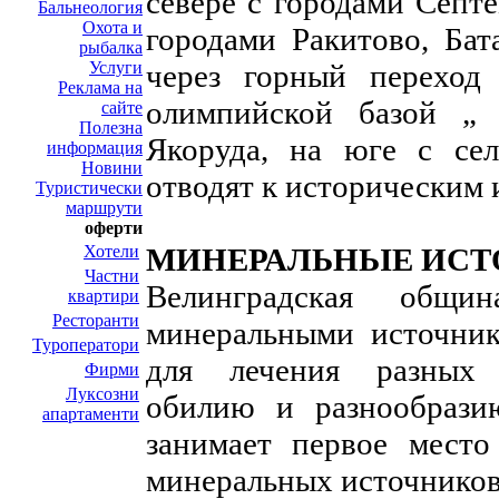
севере с городами Септ
Бальнеология
Охота и
городами Ракитово, Бат
рыбалка
Услуги
через горный перехо
Реклама на
олимпийской базой „
сайте
Полезна
Якоруда, на юге с се
информация
Новини
отводят к историческим 
Туристически
маршрути
оферти
Хотели
МИНЕРАЛЬНЬIЕ ИС
Частни
Велинградская общи
квартири
Ресторанти
минеральными источни
Туроператори
для лечения разных 
Фирми
Луксозни
обилию и разнообрази
апартаменти
занимает первое мест
минеральных источников 