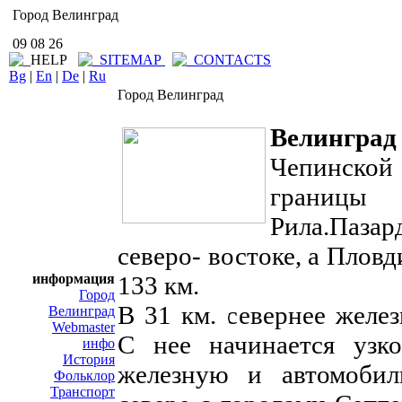
Город Велинград
09 08 26
Bg
|
En
|
De
|
Ru
Город Велинград
Велинград
Чепинской 
границы
Рила.Паза
северо- востоке, а Плов
информация
133 км.
Город
В 31 км. севернее желе
Велинград
Webmaster
С нее начинается узко
инфо
История
железную и автомобил
Фольклор
Транспорт