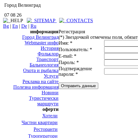
Город Велинград
07 08 26
Bg
|
En
|
De
|
Ru
информация
Регистрация
Город Велинград
(*) Звездочкой отмечены поля, обяза
Webmaster инфо
Имя: *
История
Пользователь: *
Фольклор
E-mail: *
Транспорт
Пароль: *
Бальнеология
Подтверждение
Охота и рыбалка
пароля: *
Услуги
Реклама на сайте
Полезна информация
Новини
Туристически
маршрути
оферти
Хотели
Частни квартири
Ресторанти
Туроператори