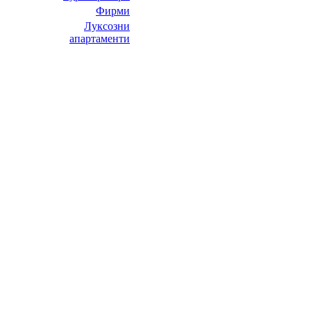
Фирми
Луксозни
апартаменти
НИТ Нови Интрернет Технологии. © 2003 - 2023