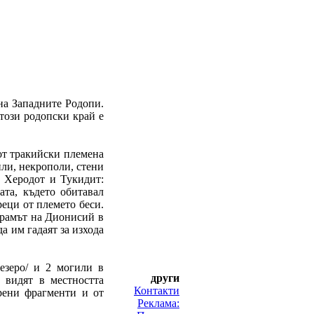
 на Западните Родопи.
 този родопски край е
 от тракийски племена
гили, некрополи, стени
и Херодот и Тукидит:
ата, където обитавал
еци от племето беси.
храмът на Дионисий в
а им гадаят за изхода
езеро/ и 2 могили в
други
 видят в местността
Контакти
рени фрагменти и от
Реклама: