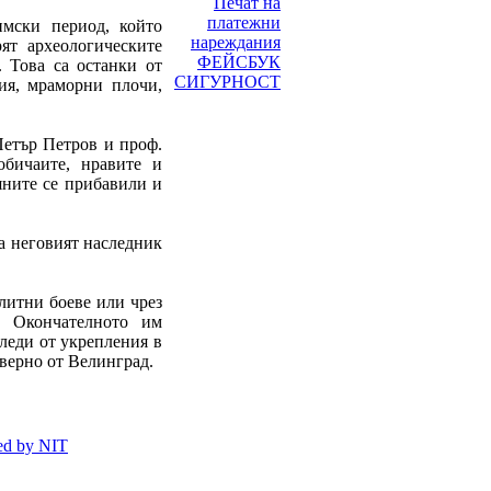
Печат на
платежни
имски период, който
нареждания
ят археологическите
ФЕЙСБУК
 Това са останки от
СИГУРНОСТ
ия, мраморни плочи,
Петър Петров и проф.
обичаите, нравите и
яните се прибавили и
а неговият наследник
олитни боеве или чрез
. Окончателното им
следи от укрепления в
еверно от Велинград.