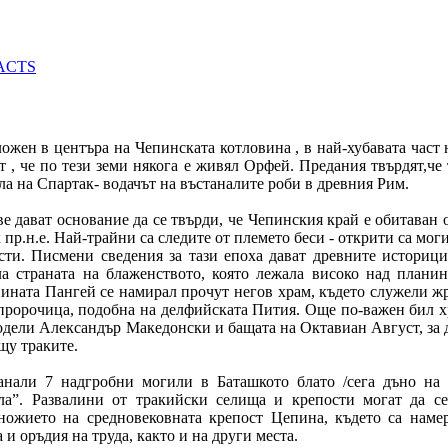
ожен в центъра на Чепинската котловина , в най-хубавата част
т , че по тези земи някога е живял Орфей. Предания твърдят,че
ла на Спартак- водачът на въстаналите роби в древния Рим.
е дават основание да се твърди, че Чепинския край е обитаван
к пр.н.е. Най-трайни са следите от племето беси - открити са мо
сти. Писмени сведения за тази епоха дават древните историц
а страната на блаженството, която лежала високо над планин
ината Пангей се намирал прочут негов храм, където служели жр
пророчица, подобна на делфийската Пития. Още по-важен бил 
одели Александър Македонски и бащата на Октавиан Август, за д
щу траките.
анали 7 надгробни могили в Баташкото блато /сега дъно на 
ла”. Развалини от тракийски селища и крепости могат да се
ножието на средновековната крепост Цепина, където са наме
и оръдия на труда, както и на други места.