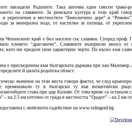
ните завладели Родопите. Така започва един смесен трако-р
ането на славяните. За римската култура в този край говор
 и укрепления в местностите “Биволичино дере” и “Ремово”.
оди за минерална вода, от настилки за пътища, от укреплен
век Чепинският край е бил населен със славяни. Според проф. 
яло племето “драговичи”. Славяните възприели много от 
те, като им предали свои характерни черти. По късно към слав
ина е присъединена към българската държава при хан Маломир, 
пределите й цялата родопска област.
гическо значение на тези места говори фактът, че след кръвопр
те преминавали ту в български ту във византийски ръце
изантийците става при цар Калоян. От това време са останали 
 – на 2.5 км източно от града в местността “Градот” – на 2 км с
доставена с любезното съдействие на www.velingrad.bg