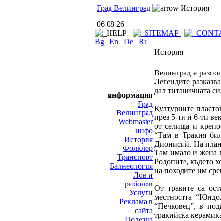
Град Велинград
История
06 08 26
Bg
|
En
|
De
|
Ru
История
Велинград е разпол
Легендите разказва
дал титаничната си
информация
Град
Културните пластов
Велинград
през 5-ти и 6-ти ве
Webmaster
от селища и крепо
инфо
“Там в Тракия бил
История
Дионисий. На план
Фолклор
Там имало и жена 
Транспорт
Родопите, където х
Балнеология
на походите им сре
Лов и
риболов
От траките са ост
Услуги
местността “Юндо
Реклама в
“Печковец”, в под
сайта
тракийска керамика 
Полезна