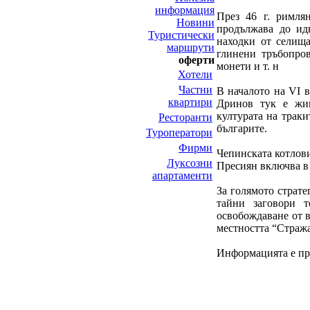
информация
През 46 г. римля
Новини
продължава до идв
Туристически
находки от селища
маршрути
глинени тръбопров
оферти
монети и т. н
Хотели
Частни
В началото на VI 
квартири
Дринов тук е жив
културата на траки
Ресторанти
българите.
Туроператори
Фирми
Чепинската котлов
Луксозни
Пресиян включва в 
апартаменти
За голямото страте
тайни заговори 
освобождаване от в
местността “Стража”
Информацията е пре
НИТ Нови Интрернет Технологии. © 2003 - 2023