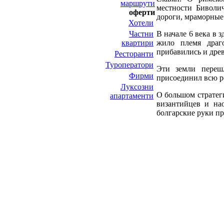
маршрути
местности Биволи
оферти
дороги, мраморные
Хотели
Частни
В начале 6 века в
квартири
жило племя драг
прибавились и дре
Ресторанти
Туроператори
Эти земли переш
Фирми
присоединил всю р
Луксозни
О большом стратеги
апартаменти
византийцев и на
болгарские руки пр
НИТ Нови Интрернет Технологии. © 2003 - 2023