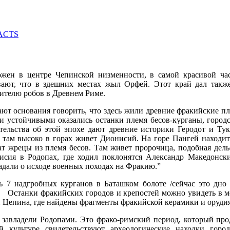
ожен в центре Чепинской низменности, в самой красивой ча
вают, что в здешних местах жыл Орфей. Этот край дал такж
дителю робов в Древнем Риме.
ют основания говорить, что здесь жили древние фракийские пле
 устойчивыми оказались останки племя бесов-курганы, городс
ельства об этой эпохе дают древние историки Геродот и Тук
, там высоко в горах живет Дионисий. На горе Пангей наход
жат жрецы из племя бесов. Там живет пророчица, подобная де
исия в Родопах, где ходил поклонятся Александр Македонск
гадали о исходе военных походах на Фракию.”
ь 7 надгробных курганов в Баташком болоте /сейчас это дно 
 Останки фракийских городов и крепостей можно увидеть в м
 Цепина, где найдены фрагменты фракийской керамики и орудия
 завладели Родопами. Это фрако-римский период, который пр
й культуре свидетельствуют археологические находки гор