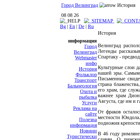
Город Велинград
История
08 08 26
Bg
|
En
|
De
|
Ru
История
информация
Велинград распол
Город
Легенды рассказы
Велинград
Спартаку - предво
Webmaster
инфо
Культурные слои да
История
нашей эры. Самыми
Фольклор
Письменные свидет
Транспорт
страна блаженства
Бальнеология
его храм, где слу
Охота и
важнее храм Дион
рыбалка
Августа, где им и 
Услуги
Реклама на
От фраков осталос
сайте
местности Юндола.
Полезна
подножия крепости
информация
Новини
В 46 году римляне
Туристически
славян. О римско