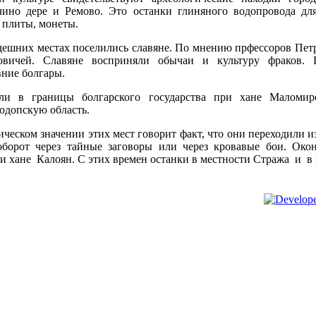
чино дере и Ремово. Это останки глиняного водопровода дл
 плиты, монеты.
 здешних местах поселились славяне. По мнению прфессоров Пет
овичей. Славяне восприняли обычаи и культуру фраков. 
вние болгары.
ли в границы болгарского государства при хане Маломир
одопскую область.
ческом значении этих мест говорит факт, что они переходили и
оборот через тайные заговоры или через кровавые бои. Око
и хане Калоян. С этих времен останки в местности Стража и в 