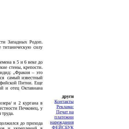
сти Западных Родоп.
е титаническую силу
мена в 5 и 6 веке до
кие стены, крепости.
идид: „Фракия – это
ится самый известный
льфийской Питии. Еще
ий и отец Октавиана
други
Контакты
озера/ и 2 кургана в
Реклама:
естности Печковец, у
Печат на
 труда.
платежни
нареждания
одолжился до прихода
ФЕЙСБУК
одов и укреплений в