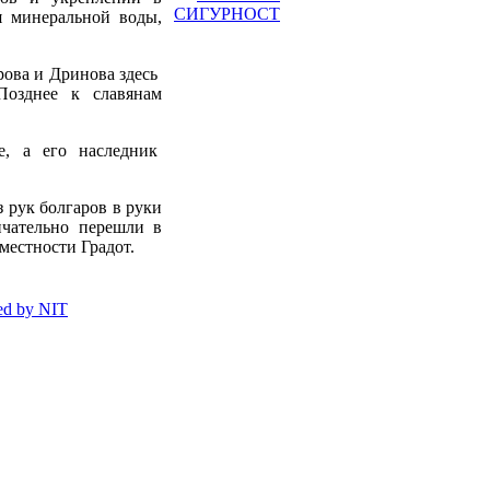
СИГУРНОСТ
я минеральной воды,
рова и Дринова здесь
Позднее к славянам
е, а его наследник
з рук болгаров в руки
нчательно перешли в
местности Градот.