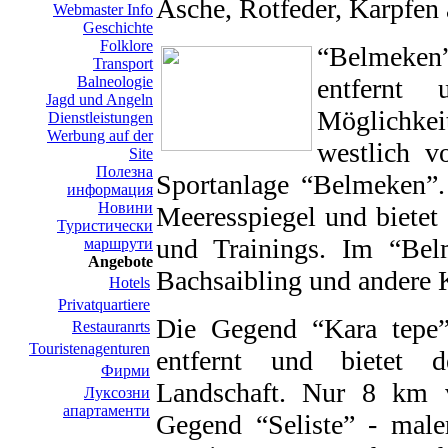
Äsche, Rotfeder, Karpfen 
Webmaster Info
Geschichte
Folklore
“Belmeken”
Transport
Balneologie
entfernt
Jagd und Angeln
Möglichkei
Dienstleistungen
Werbung auf der
westlich v
Site
Полезна
Sportanlage “Belmeken”.
информация
Новини
Meeresspiegel und bietet
Туристически
und Trainings. Im “Bel
маршрути
Angebote
Bachsaibling und andere K
Hotels
Privatquartiere
Die Gegend “Kara tepe”
Restauranrts
Touristenagenturen
entfernt und bietet d
Фирми
Landschaft. Nur 8 km v
Луксозни
апартаменти
Gegend “Seliste” - male