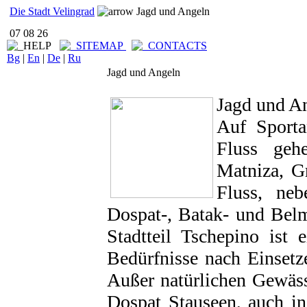
Die Stadt Velingrad
Jagd und Angeln
07 08 26
Bg
|
En
|
De
|
Ru
Jagd und Angeln
Jagd und A
Auf Sport
Fluss geh
Matniza, G
Fluss, ne
Dospat-, Batak- und Bel
Stadtteil Tschepino ist 
Bedürfnisse nach Einsetz
Außer natürlichen Gewäs
Dospat Stauseen, auch i