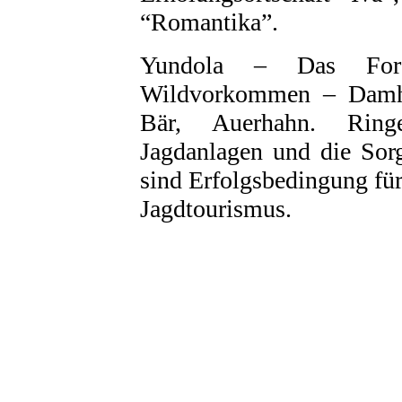
“Romantika”.
Yundola – Das Forst
Wildvorkommen – Damhi
Bär, Auerhahn. Ringe
Jagdanlagen und die Sor
sind Erfolgsbedingung fü
Jagdtourismus.
НИТ Нови Интрернет Технологии. © 2003 - 2023