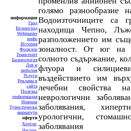
променлив анийонен със
голямо разнообразие н
информация
Водоизточниците са 
Град
находища Чепно, Лъж
Велинград
Webmaster
разположението им съще
инфо
История
зоналност. От юг на с
Фолклор
Транспорт
солното съдържание, кол
Балнеология
Лов и
флуора и силициеви
риболов
Услуги
въздействието им върх
Реклама в
лечебни свойства на
сайта
Полезна
неврологични заболява
информация
Новини
заболявания, хиперт
Туристически
маршрути
урологични, стомашн
оферти
Хотели
заболявания
Частни