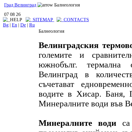
Град Велинград
Балнеология
07 08 26
Bg
|
En
|
De
|
Ru
Балнеология
Велинградския термов
големите и сравните
южнобълг. термална 
Велинград в количест
съчетават едновремен
водите в Хисар. Баня, 
Минералните води във В
Минералните води
са 