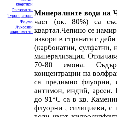
квартири
Ресторанти
Минералните води на 
Туроператори
част (ок. 80%) са съ
Фирми
Луксозни
квартал.Чепино се намир
апартаменти
извори в страната с деби
(карбонатни, сулфатни, 
минерализация. Отличав
70-80 емона. Съдър
концентрации на волфрам
са предимно флуорни, 
антимон, индий, арсен.
до 91°С са в кв. Камени
флуорни , силициеви, с
води имат хидросулфиди